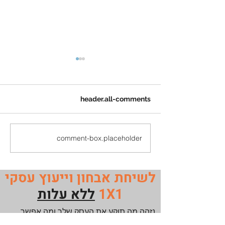
header.all-comments
comment-box.placeholder
מתי עסק צריך יועץ עסקי
ומה באמת מקבלים
בתהליך
לשיחת אבחון וייעוץ עסקי
1X1
ללא עלות
נזהה מה תוקע את העסק שלך ומה אפשר
לפתח ? בשיחת אבחון וייעוץ של 30 דקות