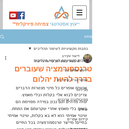
ייעוץ אסטרטגי
צמיחה פיזיקלית
™
פוסט
כתבות מקצועיות לשיפור תהליכים
ליאור עקירב
כתבות מקצועיות לשיפור תהליכים
16 במאי 2022
זמן קריאה 2 דקות
טרנספורמציה שעוברים
ייעוץ אסטרטגי
בדרך להיות יהלום
אסטרטגיה שיווקית
אנשים אומרים כל מיני מנטרות הדברים 
מכירות
צריכים לבוא אלי בקלות ובלי מאמץ.
פסיכולוגיה צרכנית
שזה מדהים וגם נכון במידה מסוימת הם 
באים בלי מאמץ אחרי שקרעתם את התחת. 
שיווק
שינוי אמיתי הוא לא בא בקלות, שינוי אמיתי 
קידום אתרים
בחיים! מייצר טרנספורמציה בכל החיים 
אסטרטגיה