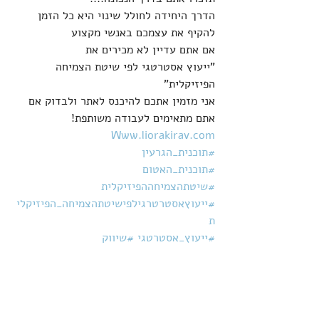
הדרך היחידה לחולל שינוי היא כל הזמן 
להקיף את עצמכם באנשי מקצוע 
אם אתם עדיין לא מכירים את 
"ייעוץ אסטרטגי לפי שיטת הצמיחה 
הפיזיקלית"
אני מזמין אתכם להיכנס לאתר ולבדוק אם 
אתם מתאימים לעבודה משותפת!
Www.liorakirav.com
#תוכנית_הגרעין
#תוכנית_האטום
#שיטתהצמיחההפיזיקלית
#ייעוץאסטרטרגילפישיטתהצמיחה_הפיזיקלי
ת
#ייעוץ_אסטרטגי
#שיווק