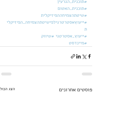
#תוכנית_הגרעין
#תוכנית_האטום
#שיטתהצמיחההפיזיקלית
#ייעוץאסטרטרגילפישיטתהצמיחה_הפיזיקלי
ת
#ייעוץ_אסטרטגי
#שיווק
#מיינדסט
פוסטים אחרונים
הצג הכול