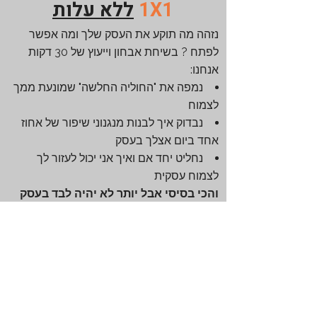
1X1
ללא עלות
נזהה מה תוקע את העסק שלך ומה אפשר
לפתח ? בשיחת אבחון וייעוץ של 30 דקות
אנחנו:
נמפה את "החוליה החלשה" שמונעת ממך
לצמוח
נבדוק איך לבנות מנגנוני שיפור של אחוז
אחד ביום אצלך בעסק
נחליט יחד אם ואיך אני יכול לעזור לך
לצמוח עסקית
והכי בסיסי אבל יותר לא יהיה לבד בעסק
ולא ישאר מאחור טכנולוגית