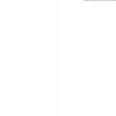
============