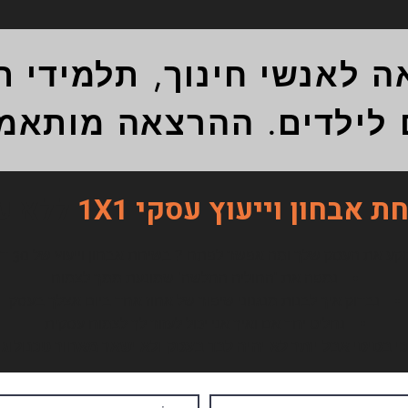
לאנשי חינוך, תלמידי תי
ם לילדים. ההרצאה מותאמ
 אבחון וייעוץ עסקי 1X1
ללא ע
ע את העסק שלך ומה אפשר לפתח ? בשיחת אבחון וייעוץ של 30 דקות אנחנו:
נמפה את "החוליה החלשה" שמונעת ממך לצמוח
נבדוק איך לבנות מנגנוני שיפור של אחוז אחד ביום אצלך בעסק
נחליט יחד אם ואיך אני יכול לעזור לך לצמוח עסקית
כי בסיסי אבל יותר לא יהיה לבד בעסק ולא ישאר מאחור טכנולוגי