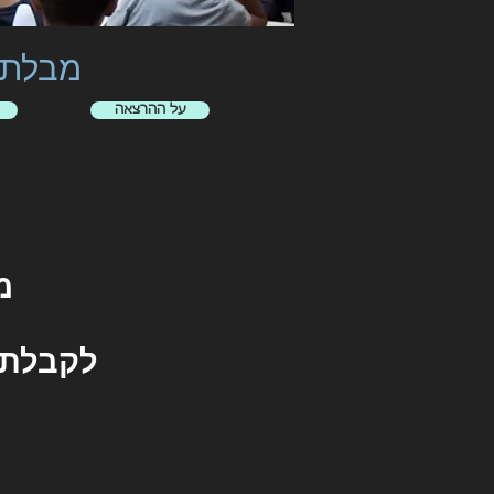
גכ
מבלתי 
על ההרצאה
מ
לקבלת פ