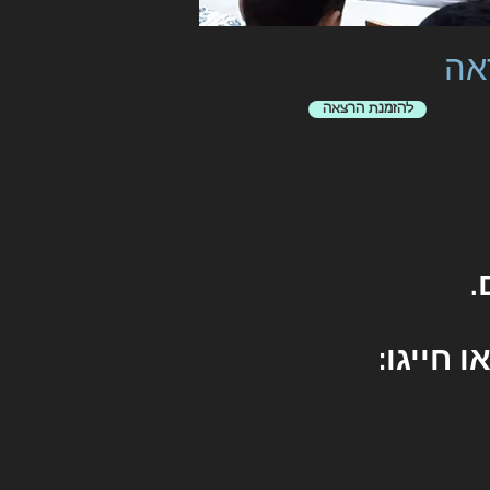
אה
להזמנת הרצאה
.
 חייגו: