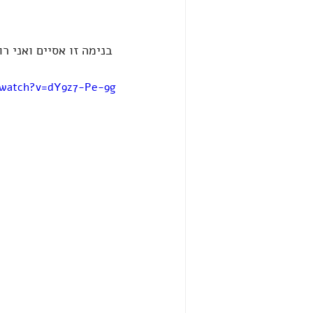
 בנימה זו אסיים ואני רוצה לצרף פרק שלם על ג'ים רוהן
watch?v=dY9z7-Pe-9g