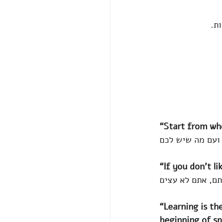
ת. 
“Start from wh
“If you don’t l
“Learning is th
beginning of sp