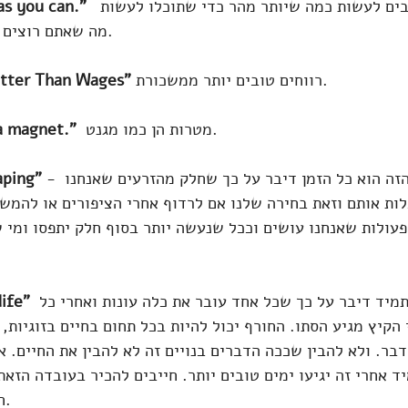
ים לעשות כמה שיותר מהר כדי שתוכלו לעשות 
as you can."  
מה שאתם רוצים כמה שאתם רוצים.
רווחים טובים יותר ממשכורת.
etter Than Wages" 
  מטרות הן כמו מגנט. 
 a magnet."
 - לקצור ולזרוע. בעניין הזה הוא כל הזמן דיבר על כך שחלק מהזרעים שאנחנו 
aping"
לות אותם וזאת בחירה שלנו אם לרדוף אחרי הציפורים או להמשי
עולות שאנחנו עושים וככל שנעשה יותר בסוף חלק יתפסו ומי ש
תמיד דיבר על כך שכל אחד עובר את כלה עונות ואחרי כל 
ife" 
 הקיץ מגיע הסתו. החורף יכול להיות בכל תחום בחיים בזוגיות,
בר. ולא להבין שככה הדברים בנויים זה לא להבין את החיים. א
ד אחרי זה יגיעו ימים טובים יותר. חייבים להכיר בעובדה הזאת
חושך או אור בחייו.