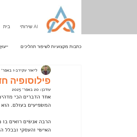
שירותי AI
בית
כתבות מקצועיות לשיפור תהליכים
ייעוץ
ליאור עקירב
1 באפר׳ 2021
קידום אתרים
אסטרטגיה
פילוסופיה חד
עודכן:
20 באפר׳ 2025
אחד הדברים הכי מדהימי
המשפיעים בעולם. הוא נולד ב 1930 ונפטר 
הרבה אנשים רואים בו 
האישי והעסקי ובכלל הו