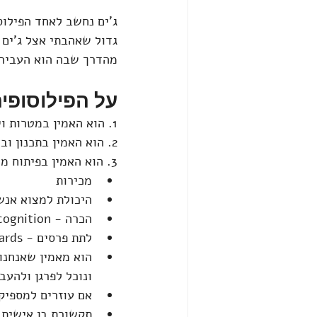
ג'ים נחשב לאחד הפילוס
גדול שאהבתי אצל ג'ים 
מהדרך שבה הוא העביר 
על הפילוסופיה 
1. הוא האמין במטרות ויעדים.
2. הוא האמין בתכנון ובהיערכות ידועה מראש. 
3. הוא האמין בפיתוח מיומנויות שבינהם היו דברים כמו: 
מכירות
היכולת למצוא אנשים טובים - 2-3 אנשים טובים יחד שעו
הכרה - recognition
לתת פרסים - rewards על תוצאות קטנות, על ההתקדמות ולא רק על התוצאה הסופית.
הוא מאמין שאנחנו 
ונוכל לפרגן ולהעב
אם עוזרים למספיק
תקשורת בן אישית.